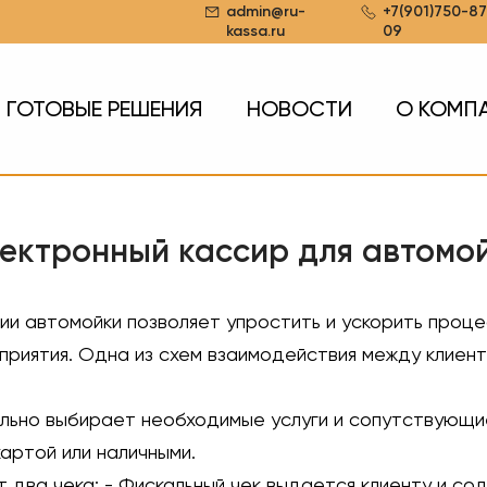
admin@ru-
+7(901)750-87
kassa.ru
09
ГОТОВЫЕ РЕШЕНИЯ
НОВОСТИ
О КОМП
ектронный кассир для автомо
и автомойки позволяет упростить и ускорить проце
приятия. Одна из схем взаимодействия между клиен
ельно выбирает необходимые услуги и сопутствующи
артой или наличными.
 два чека: - Фискальный чек выдается клиенту и с