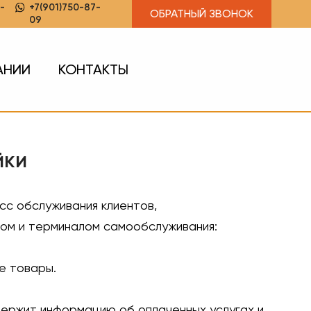
-
+7(901)750-87-
ОБРАТНЫЙ ЗВОНОК
09
АНИИ
КОНТАКТЫ
йки
сс обслуживания клиентов,
том и терминалом самообслуживания:
е товары.
одержит информацию об оплаченных услугах и